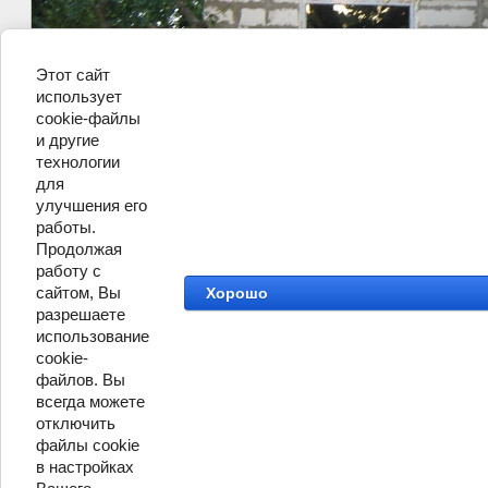
Этот сайт
использует
cookie-файлы
и другие
технологии
для
улучшения его
работы.
Продолжая
работу с
сайтом, Вы
Хорошо
разрешаете
©
СК Людмила
использование
cookie-
файлов. Вы
всегда можете
отключить
файлы cookie
в настройках