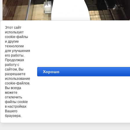
Этот сайт
использует
©
СК Людмила
cookie-файлы
и другие
технологии
для улучшения
его работы.
Продолжая
работу с
сайтом, Вы
Хорошо
разрешаете
использование
cookie-файлов.
Вы всегда
можете
отключить
файлы cookie
в настройках
Вашего
браузера.