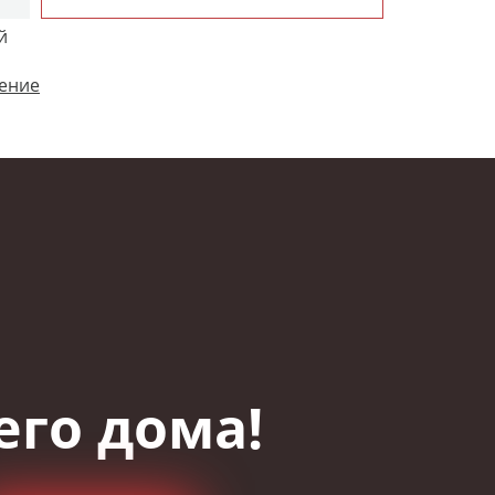
й
шение
его дома!