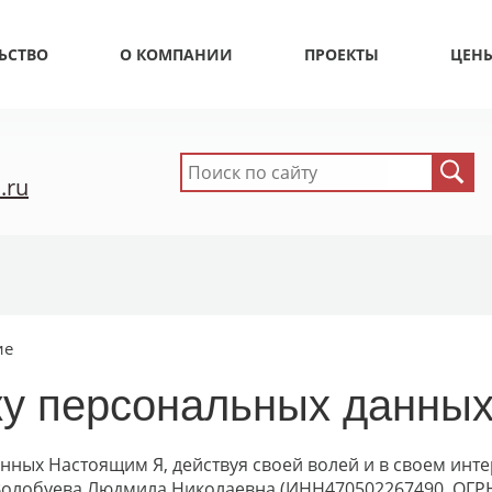
ЬСТВО
О КОМПАНИИ
ПРОЕКТЫ
ЦЕН
.ru
ие
ку персональных данны
анных Настоящим Я, действуя своей волей и в своем инт
ИП Волобуева Людмила Николаевна (ИНН470502267490, ОГР